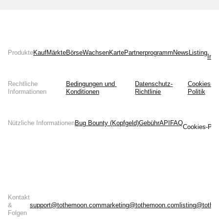
Produkte
Kauf
Märkte
Börse
Wachsen
Karte
Partnerprogramm
News
Listing
Inst
Rechtliche
Bedingungen und 
Datenschutz-
Cookies-
Informationen
Konditionen
Richtlinie
Politik
Nützliche Informationen
Bug Bounty (Kopfgeld)
Gebühr
API
FAQ
Cookies-Prä
Kontakt
&
support@tothemoon.com
marketing@tothemoon.com
listing@toth
Folgen