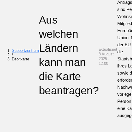
Antrags
sind Pe
Aus
Wohnsit
Mitglie
welchen
Europä
Union. 
Ländern
der EU
aktualisiert
Supportzentrum
die
8 August
/
kann man
Staatsb
2025 ·
Debitkarte
12:00
ihres L
die Karte
sowie d
erforde
beantragen?
Nachwe
vorlege
Person 
eine Ka
ausgeg