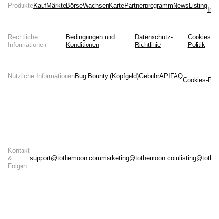
Produkte
Kauf
Märkte
Börse
Wachsen
Karte
Partnerprogramm
News
Listing
Inst
Rechtliche
Bedingungen und 
Datenschutz-
Cookies-
Informationen
Konditionen
Richtlinie
Politik
Nützliche Informationen
Bug Bounty (Kopfgeld)
Gebühr
API
FAQ
Cookies-Prä
Kontakt
&
support@tothemoon.com
marketing@tothemoon.com
listing@toth
Folgen