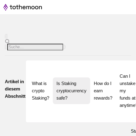
Can I 
Artikel in
What is 
Is Staking 
How do I 
unstake 
diesem
crypto 
cryptocurrency 
earn 
my 
Abschnitt
Staking?
safe?
rewards?
funds at 
St