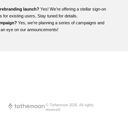
e rebranding launch?
Yes! We’re offering a stellar sign-on
for existing users. Stay tuned for details.
campaign?
Yes, we’re planning a series of campaigns and
p an eye on our announcements!
© Tothemoon
2026
.
All rights
reserved.