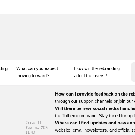
ing 
What can you expect 
How will the rebranding 
moving forward?
affect the users?
How can I provide feedback on the r
through our support channels or join ou
Will there be new social media handl
the Tothemoon brand. Stay tuned for upd
Where can I find updates and news a
อัปเดต 11
สิงหาคม 2025 ·
website, email newsletters, and official 
11:40