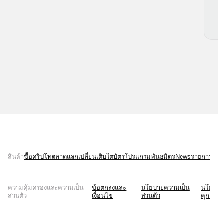
สินค้า
ซื้อคริปโท
ตลาด
แลกเปลี่ยน
เติบโต
บัตร
โปรแกรมพันธมิตร
News
รายการบั
ความคุ้มครองและความเป็น
ข้อตกลงและ
นโยบายความเป็น
นโยบ
ส่วนตัว
เงื่อนไข
ส่วนตัว
คุกกี้