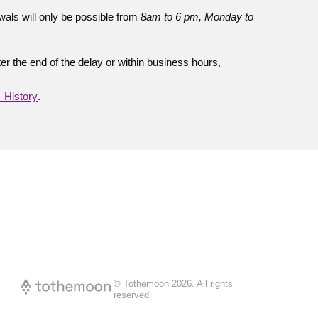
wals will only be possible from
8am to 6 pm, Monday to
ter the end of the delay or within business hours,
 History
.
© Tothemoon
2026
.
All rights
reserved.