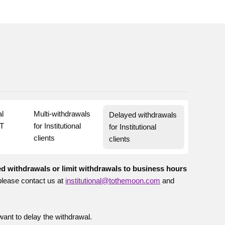
l 
Multi-withdrawals 
Delayed withdrawals 
T 
for Institutional 
for Institutional 
clients
clients
ayed withdrawals or limit withdrawals to business hours
 please contact us at
institutional@tothemoon.com
and
ant to delay the withdrawal.