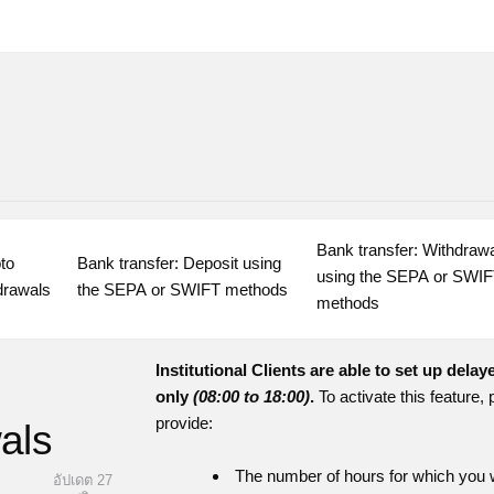
Bank transfer: Withdrawa
to 
Bank transfer: Deposit using 
using the SEPA or SWIF
drawals
the SEPA or SWIFT methods
methods
Institutional Clients are able to set up del
only
(08:00 to 18:00)
.
To activate this feature,
provide:
als
The number of hours for which you w
อัปเดต 27