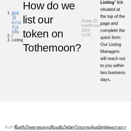
How do we
Listing
" link
situated at
ศูนย์
list our
the top of the
ให้
อัปเดต 20
ความ
page and
พฤศจิกายน
ช่วย
token on
complete the
2024 ·
หลือ
13:26
/
quick form.
Listing
Tothemoon?
Our Listing
Managers
will reach out
to you within
two business
days.
สินค้า
ซื้อคริปโท
ตลาด
แลกเปลี่ยน
เติบโต
บัตร
โปรแกรมพันธมิตร
News
รายการบั