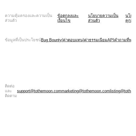
ความคุ้มครองและความเป็น
ข้อตกลงและ
นโยบายความเป็น
นโยบ
ส่วนตัว
เงื่อนไข
ส่วนตัว
คุกกี้
ข้อมูลที่เป็นประโยชน์
Bug Bounty(ค่าตอบแทน)
ค่าธรรมเนียม
API
คำถามที่พบบ
ติดต่อ
และ
support@tothemoon.com
marketing@tothemoon.com
listing@tothe
ติดตาม