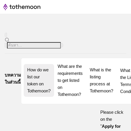
What are the 
How do we 
What is the 
What 
requirements 
บทความ
list our 
listing 
the Li
to get listed 
ในส่วนนี้
token on 
process at 
Terms
on 
Tothemoon?
Tothemoon?
Condi
Tothemoon?
Please click
on the
"
Apply for