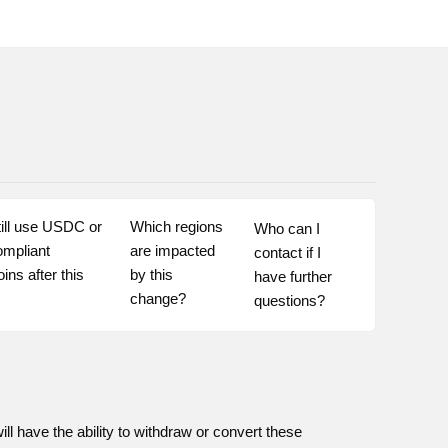
till use USDC or 
Which regions 
Who can I 
mpliant 
are impacted 
contact if I 
ins after this 
by this 
have further 
change?
questions?
ill have the ability to withdraw or convert these