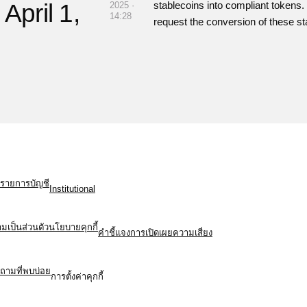
 April 1,
stablecoins into compliant tokens
2025 ·
14:28
request the conversion of these st
รายการบัญชี
Institutional
เป็นส่วนตัว
นโยบายคุกกี้
คำชี้แจงการเปิดเผยความเสี่ยง
ถามที่พบบ่อย
การตั้งค่าคุกกี้