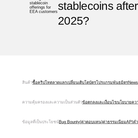
stablecoins after
stablecoin
offerings for
EEA customers
2025?
สินค้า
ซื้อคริปโท
ตลาด
แลกเปลี่ยน
เติบโต
บัตร
โปรแกรมพันธมิตร
News
ความคุ้มครองและความเป็นส่วนตัว
ข้อตกลงและเงื่อนไข
นโยบายความ
ข้อมูลที่เป็นประโยชน์
Bug Bounty(ค่าตอบแทน)
ค่าธรรมเนียม
API
คำ