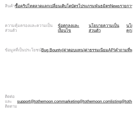
สินค้า
ซื้อคริปโท
ตลาด
แลกเปลี่ยน
เติบโต
บัตร
โปรแกรมพันธมิตร
News
รายการบั
ความคุ้มครองและความเป็น
ข้อตกลงและ
นโยบายความเป็น
นโยบ
ส่วนตัว
เงื่อนไข
ส่วนตัว
คุกกี้
ข้อมูลที่เป็นประโยชน์
Bug Bounty(ค่าตอบแทน)
ค่าธรรมเนียม
API
คำถามที่พบบ
ติดต่อ
และ
support@tothemoon.com
marketing@tothemoon.com
listing@tothe
ติดตาม