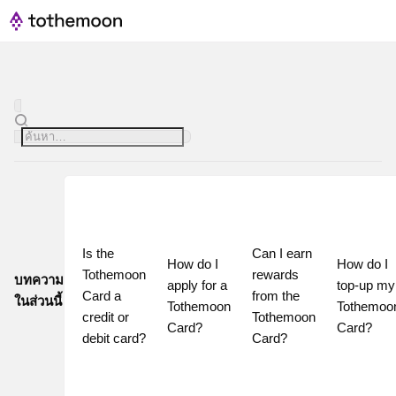
Is the 
Can I earn 
How do I 
How do I 
Tothemoon 
rewards 
บทความ
apply for a 
top-up my 
Card a 
from the 
ในส่วนนี้
Tothemoon 
Tothemoon
credit or 
Tothemoon 
Card?
Card?
debit card?
Card?