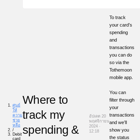
To track
your card’s
spending
and
transactions
you can do
so via the
Tothemoon
mobile app.
You can
Where to
filter through
ศูนย์
your
ให้
track my
transactions
ความ
อัปเดต 20
ช่วย
พฤศจิกายน
and we’ll
หลือ
spending &
2024 ·
show you
/
12:18
Debit
the status
card