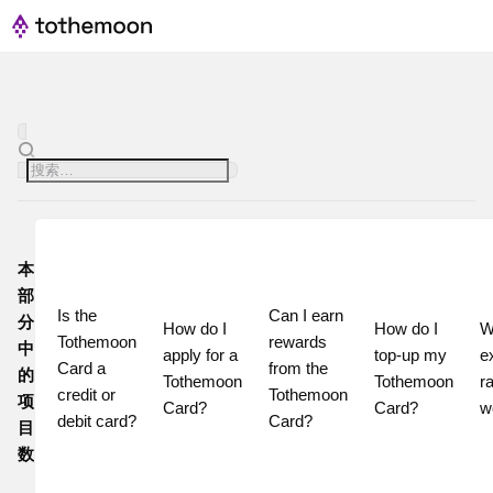
本
部
Is the 
Can I earn 
分
How do I 
How do I 
W
Tothemoon 
rewards 
中
apply for a 
top-up my 
e
Card a 
from the 
的
Tothemoon 
Tothemoon 
ra
credit or 
Tothemoon 
项
Card?
Card?
w
debit card?
Card?
目
数