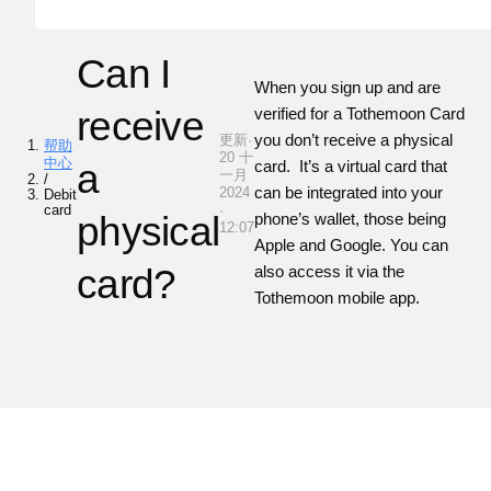
Can I
When you sign up and are
receive
verified for a Tothemoon Card
you don’t receive a physical
更新·
帮助
20 十
中心
a
card. It’s a virtual card that
一月
/
can be integrated into your
2024
Debit
card
·
physical
phone’s wallet, those being
12:07
Apple and Google. You can
card?
also access it via the
Tothemoon
mobile app.