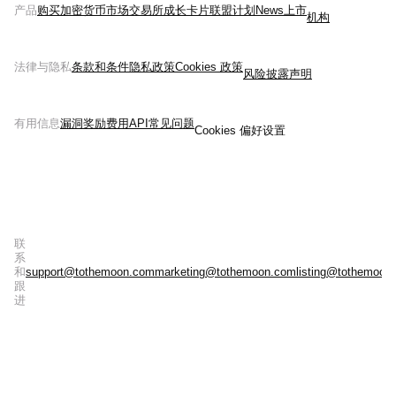
产品
购买加密货币
市场
交易所
成长
卡片
联盟计划
News
上市
机构
法律与隐私
条款和条件
隐私政策
Cookies 政策
风险披露声明
有用信息
漏洞奖励
费用
API
常见问题
Cookies 偏好设置
联
系
和
support@tothemoon.com
marketing@tothemoon.com
listing@tothemoon
跟
进