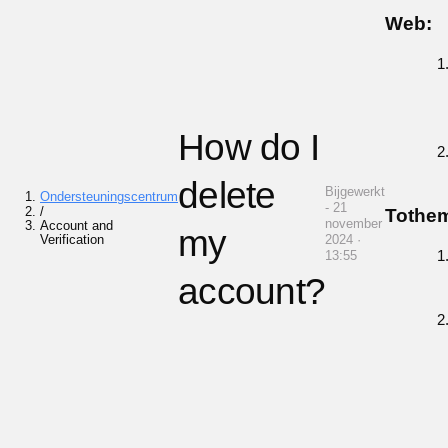
Web:
How do I
delete
Bijgewerkt
Ondersteuningscentrum
- 21
/
Tothem
november
Account and
my
Verification
2024 ·
13:55
account?