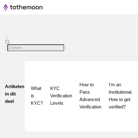
How to 
I'm an 
Artikelen
What 
KYC 
Pass 
Institutional. 
in dit
is 
Verification 
Advanced 
How to get 
deel
KYC?
Levels
Verification
verified?