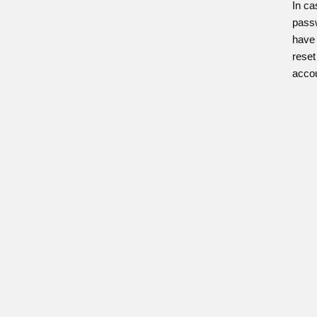
In ca
pass
have 
reset
accou