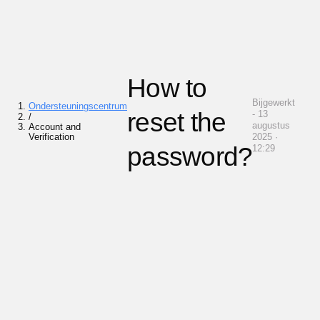
How to
Bijgewerkt
Ondersteuningscentrum
reset the
- 13
/
augustus
Account and
Verification
2025 ·
password?
12:29