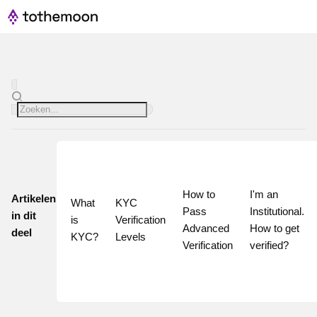
How to 
I'm an 
Artikelen
What 
KYC 
Pass 
Institutional. 
in dit
is 
Verification 
Advanced 
How to get 
deel
KYC?
Levels
Verification
verified?