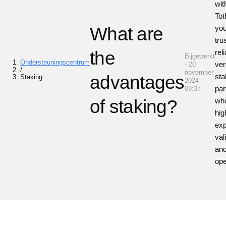
wit
To
What are
you
tru
the
rel
Bijgewerkt
Ondersteuningscentrum
ver
- 20
/
november
advantages
sta
Staking
2024 ·
par
09:37
of staking?
who
hig
exp
val
an
ope