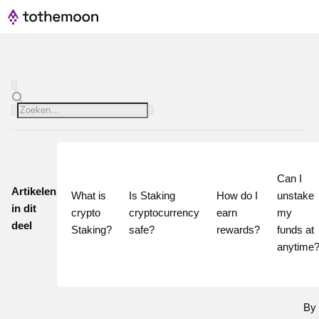
Can I 
Artikelen
What is 
Is Staking 
How do I 
unstake 
in dit
crypto 
cryptocurrency 
earn 
my 
deel
Staking?
safe?
rewards?
funds at 
By 