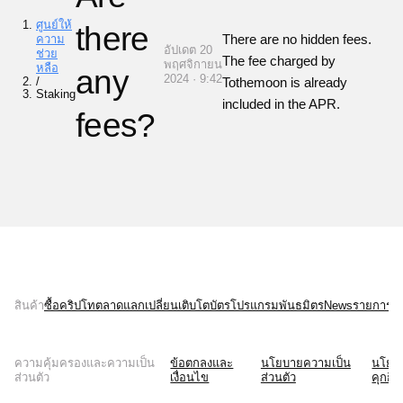
ศูนย์ให้
there
There are no hidden fees.
ความ
อัปเดต 20
ช่วย
The fee charged by
พฤศจิกายน
หลือ
any
2024 · 9:42
/
Tothemoon is already
Staking
included in the APR.
fees?
สินค้า
ซื้อคริปโท
ตลาด
แลกเปลี่ยน
เติบโต
บัตร
โปรแกรมพันธมิตร
News
รายการบั
ความคุ้มครองและความเป็น
ข้อตกลงและ
นโยบายความเป็น
นโยบ
ส่วนตัว
เงื่อนไข
ส่วนตัว
คุกกี้