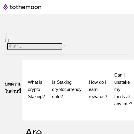
Can I 
What is 
Is Staking 
How do I 
unstake 
บทความ
crypto 
cryptocurrency 
earn 
my 
ในส่วนนี้
Staking?
safe?
rewards?
funds at 
Are