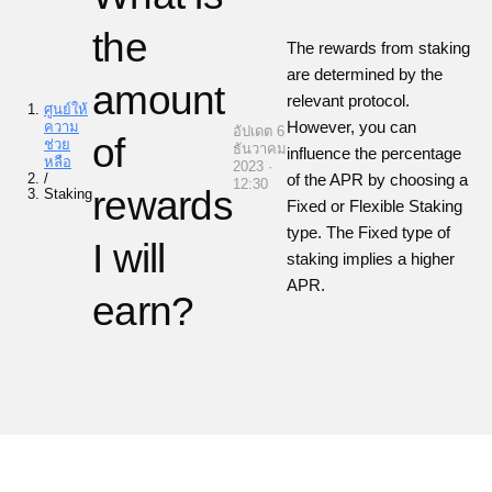
the
The rewards from staking
are determined by the
amount
relevant protocol.
ศูนย์ให้
However, you can
ความ
อัปเดต 6
of
ช่วย
ธันวาคม
influence the percentage
หลือ
2023 ·
/
of the APR by choosing a
12:30
rewards
Staking
Fixed or Flexible Staking
type. The Fixed type of
I will
staking implies a higher
APR.
earn?