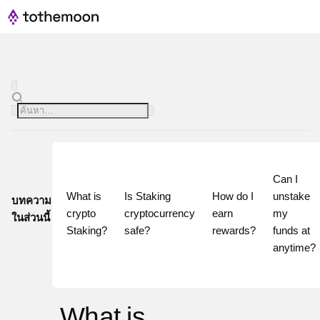
Can I 
What is 
Is Staking 
How do I 
unstake 
บทความ
crypto 
cryptocurrency 
earn 
my 
ในส่วนนี้
Staking?
safe?
rewards?
funds at 
What is