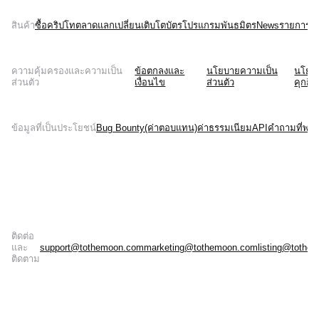
สินค้า
ซื้อคริปโท
ตลาด
แลกเปลี่ยน
เติบโต
บัตร
โปรแกรมพันธมิตร
News
รายการบั
ความคุ้มครองและความเป็น
ข้อตกลงและ
นโยบายความเป็น
นโยบ
ส่วนตัว
เงื่อนไข
ส่วนตัว
คุกกี้
ข้อมูลที่เป็นประโยชน์
Bug Bounty(ค่าตอบแทน)
ค่าธรรมเนียม
API
คำถามที่พบบ
ติดต่อ
และ
support@tothemoon.com
marketing@tothemoon.com
listing@tothe
ติดตาม