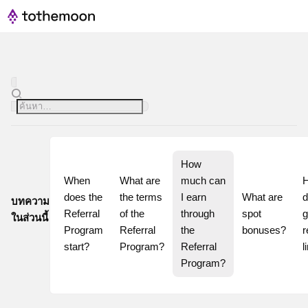
How 
When 
What are 
much can 
H
does the 
the terms 
I earn 
What are 
d
บทความ
Referral 
of the 
through 
spot 
g
ในส่วนนี้
Program 
Referral 
the 
bonuses?
r
start?
Program?
Referral 
l
Program?