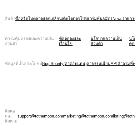
สินค้า
ซื้อคริปโท
ตลาด
แลกเปลี่ยน
เติบโต
บัตร
โปรแกรมพันธมิตร
News
รายการบั
ความคุ้มครองและความเป็น
ข้อตกลงและ
นโยบายความเป็น
นโยบ
ส่วนตัว
เงื่อนไข
ส่วนตัว
คุกกี้
ข้อมูลที่เป็นประโยชน์
Bug Bounty(ค่าตอบแทน)
ค่าธรรมเนียม
API
คำถามที่พบบ
ติดต่อ
และ
support@tothemoon.com
marketing@tothemoon.com
listing@tothe
ติดตาม