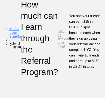
How
much can
You and your friends
can earn
$15 in
I earn
USDT
in spot
ศูนย์ให้
อัปเดต
bonuses each when
ความ
through
23
ช่วยหลือ
they sign up using
สิงหาคม
/
2024 ·
Referral
your referral link and
the
Program
12:03
complete KYC. You
can invite 10 friends
Referral
and earn up to
$150
in USDT
in total.
Program?