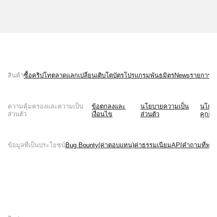
สินค้า
ซื้อคริปโท
ตลาด
แลกเปลี่ยน
เติบโต
บัตร
โปรแกรมพันธมิตร
News
รายการบั
ความคุ้มครองและความเป็น
ข้อตกลงและ
นโยบายความเป็น
นโยบ
ส่วนตัว
เงื่อนไข
ส่วนตัว
คุกกี้
ข้อมูลที่เป็นประโยชน์
Bug Bounty(ค่าตอบแทน)
ค่าธรรมเนียม
API
คำถามที่พบบ