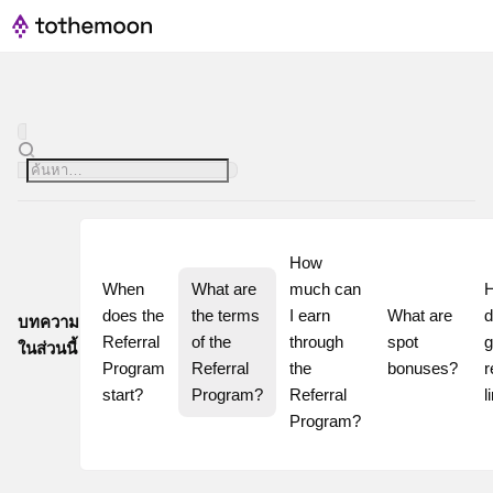
How 
When 
What are 
much can 
H
does the 
the terms 
I earn 
What are 
d
บทความ
Referral 
of the 
through 
spot 
g
ในส่วนนี้
Program 
Referral 
the 
bonuses?
r
start?
Program?
Referral 
l
Program?