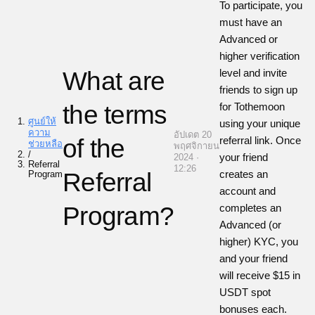
To participate, you
must have an
Advanced or
higher verification
What are
level and invite
friends to sign up
the terms
for Tothemoon
ศูนย์ให้
using your unique
ความ
อัปเดต 20
of the
referral link. Once
ช่วยหลือ
พฤศจิกายน
/
your friend
2024 ·
Referral
12:26
Referral
creates an
Program
account and
Program?
completes an
Advanced (or
higher) KYC, you
and your friend
will receive $15 in
USDT spot
bonuses each.