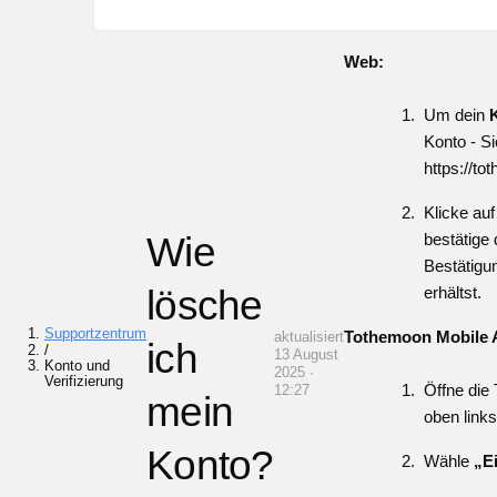
Web:
Um dein
Konto - Si
https://t
Klicke auf
Wie
bestätige
Bestätigu
lösche
erhältst.
Supportzentrum
Tothemoon Mobile 
aktualisiert
ich
/
13 August
Konto und
2025 ·
Verifizierung
Öffne die
12:27
mein
oben link
Konto?
Wähle
„E