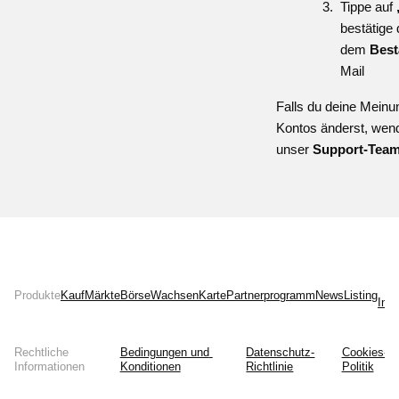
Tippe auf
bestätige
dem
Best
Mail
Falls du deine Mein
Kontos änderst, wend
unser
Support-Tea
Produkte
Kauf
Märkte
Börse
Wachsen
Karte
Partnerprogramm
News
Listing
Inst
Rechtliche
Bedingungen und 
Datenschutz-
Cookies-
Informationen
Konditionen
Richtlinie
Politik